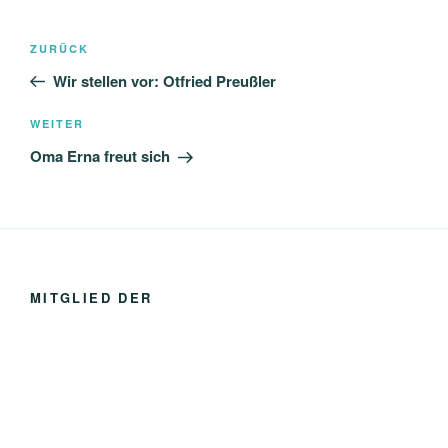
Beitragsnavigation
Vorheriger
ZURÜCK
Beitrag
Wir stellen vor: Otfried Preußler
Nächster
WEITER
Beitrag
Oma Erna freut sich
MITGLIED DER