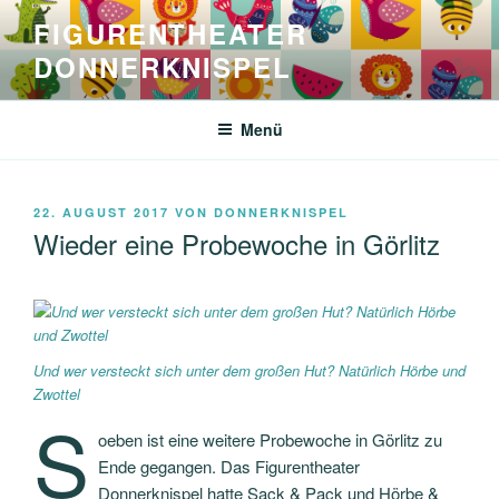
Zum
FIGURENTHEATER
Inhalt
DONNERKNISPEL
springen
Menü
VERÖFFENTLICHT
22. AUGUST 2017
VON
DONNERKNISPEL
AM
Wieder eine Probewoche in Görlitz
Und wer versteckt sich unter dem großen Hut? Natürlich Hörbe und
Zwottel
S
oeben ist eine weitere Probewoche in Görlitz zu
Ende gegangen. Das Figurentheater
Donnerknispel hatte Sack & Pack und Hörbe &