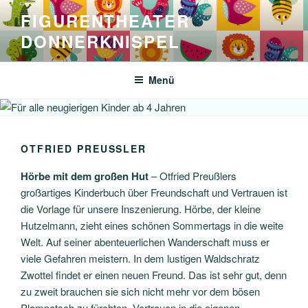
Zum
FIGURENTHEATER
Inhalt
DONNERKNISPEL
springen
Menü
OTFRIED PREUSSLER
Hörbe mit dem großen Hut
– Otfried Preußlers
großartiges Kinderbuch über Freundschaft und Vertrauen ist
die Vorlage für unsere Inszenierung. Hörbe, der kleine
Hutzelmann, zieht eines schönen Sommertags in die weite
Welt. Auf seiner abenteuerlichen Wanderschaft muss er
viele Gefahren meistern. In dem lustigen Waldschratz
Zwottel findet er einen neuen Freund. Das ist sehr gut, denn
zu zweit brauchen sie sich nicht mehr vor dem bösen
Plampatsch zu fürchten. Vertrauen in die eigenen