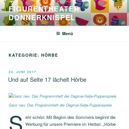
Zum
FIGURENTHEATER
Inhalt
DONNERKNISPEL
springen
Menü
KATEGORIE:
HÖRBE
VERÖFFENTLICHT
22. JUNI 2017
AM
Und auf Seite 17 lächelt Hörbe
Ganz neu: Das Programmheft der Dagmar-Selje-Puppenspiele
S
ehr schön: Mit Beginn des Sommers beginnt die
Werbung für unsere Premiere im Herbst. „Hörbe