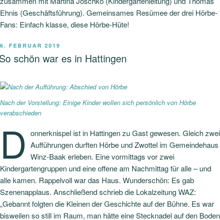
zusammen mit Martina Joschko (Kindergartenleitung) und Thomas
Ehnis (Geschäftsführung). Gemeinsames Resümee der drei Hörbe-
Fans: Einfach klasse, diese Hörbe-Hüte!
VERÖFFENTLICHT
6. FEBRUAR 2019
AM
So schön war es in Hattingen
Nach der Vorstellung: Einige Kinder wollen sich persönlich von Hörbe
verabschieden
D
onnerknispel ist in Hattingen zu Gast gewesen. Gleich zwei
Aufführungen durften Hörbe und Zwottel im Gemeindehaus
Winz-Baak erleben. Eine vormittags vor zwei
Kindergartengruppen und eine offene am Nachmittag für alle – und
alle kamen. Rappelvoll war das Haus. Wunderschön: Es gab
Szenenapplaus. Anschließend schrieb die Lokalzeitung WAZ:
„Gebannt folgten die Kleinen der Geschichte auf der Bühne. Es war
bisweilen so still im Raum, man hätte eine Stecknadel auf den Boden