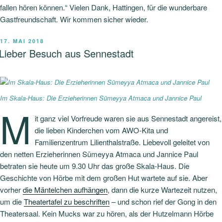
fallen hören können.“ Vielen Dank, Hattingen, für die wunderbare
Gastfreundschaft. Wir kommen sicher wieder.
VERÖFFENTLICHT
17. MAI 2018
AM
Lieber Besuch aus Sennestadt
Im Skala-Haus: Die Erzieherinnen Sümeyya Atmaca und Jannice Paul
M
it ganz viel Vorfreude waren sie aus Sennestadt angereist,
die lieben Kinderchen vom AWO-Kita und
Familienzentrum Lilienthalstraße. Liebevoll geleitet von
den netten Erzieherinnen Sümeyya Atmaca und Jannice Paul
betraten sie heute um 9.30 Uhr das große Skala-Haus. Die
Geschichte von Hörbe mit dem großen Hut wartete auf sie. Aber
vorher
die Mäntelchen aufhängen
, dann die kurze Wartezeit nutzen,
um die
Theatertafel zu beschriften
– und schon rief der Gong in den
Theatersaal. Kein Mucks war zu hören, als der Hutzelmann Hörbe