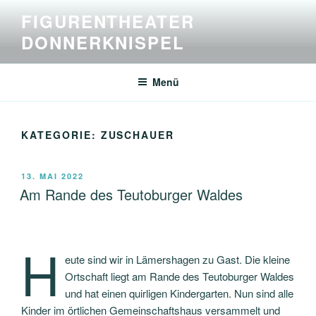
Zum
FIGURENTHEATER
Inhalt
DONNERKNISPEL
springen
Menü
KATEGORIE:
ZUSCHAUER
VERÖFFENTLICHT
13. MAI 2022
AM
Am Rande des Teutoburger Waldes
H
eute sind wir in Lämershagen zu Gast. Die kleine
Ortschaft liegt am Rande des Teutoburger Waldes
und hat einen quirligen Kindergarten. Nun sind alle
Kinder im örtlichen Gemeinschaftshaus versammelt und